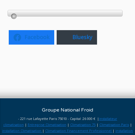
Facebook
Bluesky
Groupe National Froid
- 221 rue Lafayette Paris 75010 - Capital :26 000 € |
installateur
climatisation
|
Entreprise Climatisation
|
Climatisation 75
|
Climatisation Paris
|
installation Climatisation
|
Climatisation Financement Professionnel
|
installation