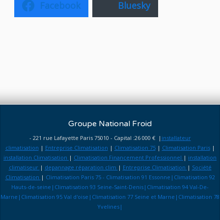
Facebook
Bluesky
Groupe National Froid
- 221 rue Lafayette Paris 75010 - Capital :26 000 € |
installateur
climatisation
|
Entreprise Climatisation
|
Climatisation 75
|
Climatisation Paris
|
installation Climatisation
|
Climatisation Financement Professionnel
|
installation
climatiseur
|
depannage réparation clim
|
Entreprise Climatisation
|
Société
Climatisation
|
Climatisation Paris 75 - Climatisation 91 Essonne|Climatisation 92
Hauts-de-seine|Climatisation 93 Seine-Saint-Denis|Climatisation 94 Val-De-
Marne|Climatisation 95 Val d'oise|Climatisation 77 Seine et Marne|Climatisation 78
Yvelines|