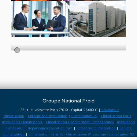
l
Groupe National Froid
- 221 rue Lafayette Paris 75010 - Capital :26 000 € |
installateur
climatisation
|
Entreprise Climatisation
|
Climatisation 75
|
Climatisation Paris
|
installation Climatisation
|
Climatisation Financement Professionnel
|
installation
climatiseur
|
depannage réparation clim
|
Entreprise Climatisation
|
Société
Climatisation
|
Climatisation Paris 75 - Climatisation 91 Essonne|Climatisation 92