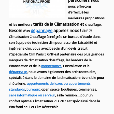
particuliers
, nous
nous efforçons
d’effectué les
meilleures propositions
tarifs de la Climatisation et
et les meilleurs
chauffage,
Besoin
dépannage
appelez nous !
d’un
GNF 75
Climatisation Chauffage
à intégrée un bureau d’étude dans
son équipe de technicien
clim
pour accorder faisabilité et
ingénierie
clim
. vous avez besoin d’un devis gratuit
?
Spécialiste Clim Paris 5 GNF
est partenaire des plus grandes
marques de
climatisation chauffage
, les leaders
de la
climatisation et de
la
maintenance
, L’installation
et le
dépannage
, nous avons également des
architectes clim,
spécialisé dans le domaine de la
climatisation réversible
pour
: hôtellerie,
appartements de luxes ou appartements
standards
,
bureaux
, open space, boutiques
, commerces,
salle informatique ou serveur
, salle réunion… pour un
confort optimal
Climatisation
75
GNF
:
est
spécialisé
dans la
clim
froid seul et Clim Réversible