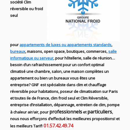
société Clim
réversible ou froid
seul
pour
appartements de luxes ou appartements standards
,
bureaux
, maisons, open space, boutiques, commerces,
salle
informatique ou serveur
, pour hôtellerie, salle de réunion…
besoin d’un rafraichissement pour un confort optimal
climatisé une chambre, salon, une maison complètes un
appartement ou bien un bureaux vous êtes une
entreprise? GNF est spécialiste dans clim et chauffage
réversible pour habitations, poseur de climatisation sur Paris
et toutes ile de France, clim froid seul et Clim Réversible,
entreprise d’installation, dépannage, entretien de clim, pompe
professionnels
particuliers
à chaleur air/air,
pour
et
,
nous nous efforçons d’effectué les meilleures propositions! et
01.57.42.49.74
les meilleurs Tarif!