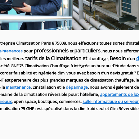
treprise Climatisation Paris 8 75008, nous effectuons toutes sortes d’instal
professionnels
particuliers
aintenances
pour
et
, nous nous efforçon
tarifs de la Climatisation et
Besoin
 les meilleurs
chauffage,
d’un
ociété
GNF 75
Climatisation Chauffage
à intégrée un bureau d’étude dans 
corder faisabilité et ingénierie
clim
. vous avez besoin d’un devis gratuit ? 
NF
est partenaire des plus grandes marques de
climatisation chauffage
, 
e
la
maintenance
, L’installation
et le
dépannage
, nous avons également d
maine de la
climatisation réversible
pour : hôtellerie,
appartements de lu
ureaux
, open space, boutiques
, commerces,
salle informatique ou serveur
imatisation
75
GNF
:
est
spécialisé
dans la clim
froid seul et Clim Réversible