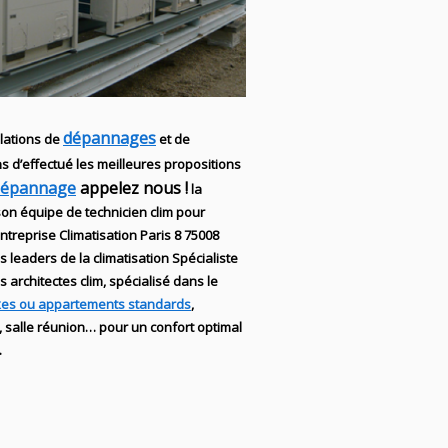
dépannages
lations
de
et de
s d’effectué les meilleures propositions
dépannage
appelez nous !
la
son équipe de technicien
clim
pour
Entreprise Climatisation
Paris 8 75008
les leaders
de la
climatisation Spécialiste
es
architectes clim,
spécialisé dans le
xes ou appartements standards
,
, salle réunion… pour un confort optimal
.