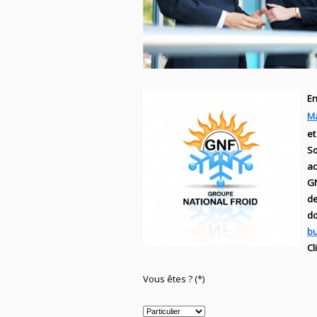
En
M
et
S
ac
G
d
do
b
Cl
Vous êtes ? (*)