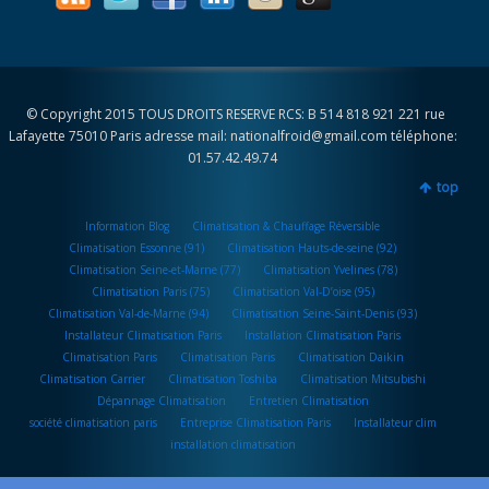
© Copyright 2015 TOUS DROITS RESERVE RCS: B 514 818 921 221 rue
Lafayette 75010 Paris adresse mail: nationalfroid@gmail.com téléphone:
01.57.42.49.74
top
Information Blog
Climatisation & Chauffage Réversible
Climatisation Essonne (91)
Climatisation Hauts-de-seine (92)
Climatisation Seine-et-Marne (77)
Climatisation Yvelines (78)
Climatisation Paris (75)
Climatisation Val-D’oise (95)
Climatisation Val-de-Marne (94)
Climatisation Seine-Saint-Denis (93)
Installateur Climatisation Paris
Installation Climatisation Paris
Climatisation Paris
Climatisation Paris
Climatisation Daikin
Climatisation Carrier
Climatisation Toshiba
Climatisation Mitsubishi
Dépannage Climatisation
Entretien Climatisation
société climatisation paris
Entreprise Climatisation Paris
Installateur clim
installation climatisation