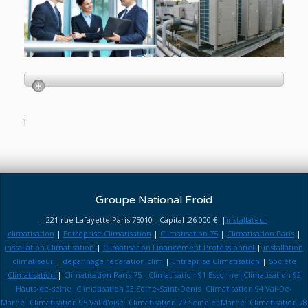
l
Groupe National Froid
- 221 rue Lafayette Paris 75010 - Capital :26 000 € |
installateur
climatisation
|
Entreprise Climatisation
|
Climatisation 75
|
Climatisation Paris
|
installation Climatisation
|
Climatisation Financement Professionnel
|
installation
climatiseur
|
depannage réparation clim
|
Entreprise Climatisation
|
Société
Climatisation
|
Climatisation Paris 75 - Climatisation 91 Essonne|Climatisation 92
Hauts-de-seine|Climatisation 93 Seine-Saint-Denis|Climatisation 94 Val-De-
Marne|Climatisation 95 Val d'oise|Climatisation 77 Seine et Marne|Climatisation 78