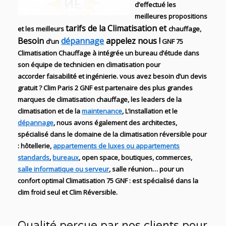
d’effectué les
meilleures propositions
tarifs de la Climatisation et
et les meilleurs
chauffage,
Besoin
dépannage
appelez nous !
d’un
GNF 75
Climatisation Chauffage
à intégrée un bureau d’étude dans
son équipe de technicien en
climatisation
pour
accorder faisabilité et ingénierie
. vous avez besoin d’un devis
gratuit ?
Clim Paris 2 GNF
est partenaire des plus grandes
marques de
climatisation chauffage
, les leaders
de la
climatisation et de
la
maintenance
, L’installation
et le
dépannage
, nous avons également des
architectes,
spécialisé dans le domaine de la
climatisation réversible
pour
: hôtellerie,
appartements de luxes ou appartements
standards
,
bureaux
, open space, boutiques
, commerces,
salle informatique ou serveur
, salle réunion… pour un
confort optimal
Climatisation
75
GNF
:
est
spécialisé
dans la
clim
froid seul et Clim Réversible.
Qualité perçue par nos clients pour