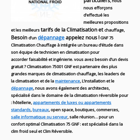
particuliers
, nous
nous efforçons
d’effectué les
meilleures propositions
tarifs de la Climatisation et
et les meilleurs
chauffage,
Besoin
dépannage
appelez nous !
d’un
GNF 75
Climatisation Chauffage
à intégrée un bureau d’étude dans
son équipe de technicien en
climatisation
pour
accorder faisabilité et ingénierie
. vous avez besoin d’un devis
gratuit ?
Climatisation 75001 GNF
est partenaire des plus
grandes marques de
climatisation chauffage
, les leaders
de
la
climatisation et de
la
maintenance
, L’installation
et le
dépannage
, nous avons également des
architectes,
spécialisé dans le domaine de la
climatisation réversible
pour
: hôtellerie,
appartements de luxes ou appartements
standards
,
bureaux
, open space, boutiques
, commerces,
salle informatique ou serveur
, salle réunion… pour un
confort optimal
Climatisation
75
GNF
:
est
spécialisé
dans la
clim
froid seul et Clim Réversible.