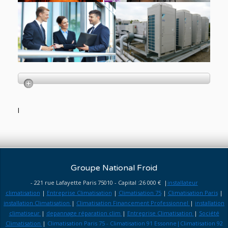
l
Groupe National Froid
- 221 rue Lafayette Paris 75010 - Capital :26 000 € |
installateur
climatisation
|
Entreprise Climatisation
|
Climatisation 75
|
Climatisation Paris
|
installation Climatisation
|
Climatisation Financement Professionnel
|
installation
climatiseur
|
depannage réparation clim
|
Entreprise Climatisation
|
Société
Climatisation
|
Climatisation Paris 75 - Climatisation 91 Essonne|Climatisation 92